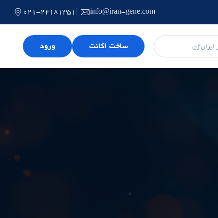
021-22181351
info@iran-gene.com
ساخت اکانت
ورود