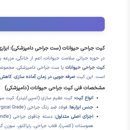
کیت جراحی حیوانات (ست جراحی دامپزشکی): ابزار
در حوزه حیاتی سلامت حیوانات، اعم از خانگی، مزرعه
کیت جراحی حیوانات
یا ست جراحی دامپزشکی، مجموعه ای 
است. این کیت
صرفه جویی در زمان آماده سازی
،
کاهش 
مشخصات فنی کیت جراحی حیوانات (دامپزشکی)
انواع کیت:
کیت عقیم سازی (اسپِی/نِیتر)، کیت س
جنس ابزارها:
فولاد ضد زنگ جراحی (Stainless Steel Surgical Grade) در گریدهای ۴۲۰ یا ۳۱۶
اجزای اصلی متداول:
هموستات (کلمپ)، قلاب جراحی، رتراکتور، سوزن گی