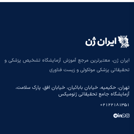
ایران ژن، معتبرترین مرجع آموزش آزمایشگاه تشخیص پزشکی و
تحقیقاتی پزشکی مولکولی و زیست فناوری
تهران، حکیمیه، خیابان بابائیان، خیابان افق، پارک سلامت،
آزمایشگاه جامع تحقیقاتی ژنومیکس
02122181351