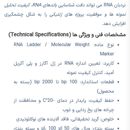
نردبان RNA می تواند
دقت شناسایی باندهای RNA، کیفیت تحلیل
نمونه ها و موفقیت پروژه های ژنتیکی
را به شکل چشمگیری
افزایش دهد.
مشخصات فنی و ویژگی ها (Technical Specifications)
نوع ماده: RNA Ladder / Molecular Weight
Marker
کاربرد: تعیین اندازه RNA در ژل آگارز و پلی آکریل
آمید، کنترل کیفیت نمونه
قطعات استاندارد: 100 bp تا 2000 bp (بسته به
محصول)
حفظ کیفیت: پایدار در دمای -20°C و محافظت از
چرخه های یخ زدایی و ذوب
خلوص: گرید تحقیقاتی، فاقد آلاینده های نوکلئوتیدی
بسته بندی: ویال های 50 µl، 100 µl و بسته بندی