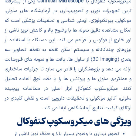
میکروسکوپ کنفوکال یا
Confocal Microscope
یکی از پیشرفته
ترین تجهیزات نوری و تصویربرداری در آزمایشگاه های سلولی،
مولکولی، بیوتکنولوژی، ایمنی شناسی و تحقیقات پزشکی است که
امکان مشاهده دقیق نمونه ها با وضوح بالا و کاهش نویز ناشی از
نور خارج از فوکوس را فراهم می کند. این دستگاه با استفاده از
لیزرهای چندکاناله و سیستم اسکن نقطه به نقطه، تصاویر سه
بعدی (3D Imaging) از سلول ها، بافت ها و نمونه های فلورسانت
ارائه می دهد و پژوهشگران را قادر می سازد تا جزئیات ساختاری
و عملکردی سلول ها و پروتئین ها را با دقت فوق العاده تحلیل
کنند. میکروسکوپ کنفوکال ابزار اصلی در مطالعات پیچیده
سلولی، آنالیز مولکولی و تحقیقات دارویی است و نقش کلیدی در
ارتقای کیفیت نتایج آزمایشگاهی ایفا می کند.
ویژگی های میکروسکوپ کنفوکال
تصویر برداری با وضوح بسیار بالا و حذف نویز ناشی از