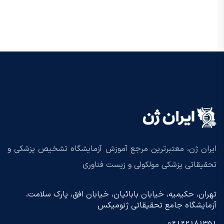
ایران ژن، معتبرترین مرجع آموزش آزمایشگاه تشخیص پزشکی و
تحقیقاتی پزشکی مولکولی و زیست فناوری
تهران، حکیمیه، خیابان بابائیان، خیابان افق، پارک سلامت،
آزمایشگاه جامع تحقیقاتی ژنومیکس
02122181351