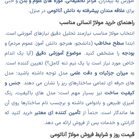
آموزش به بیماران،
مراکز تحقیقاتی
،
موزه های علوم و بدن
و حتی
برای
علاقه مندان پیشرفته به دانش آناتومی
در منزل.
راهنمای خرید مولاژ انسانی مناسب
انتخاب مولاژ مناسب نیازمند تحلیل دقیق نیازهای آموزشی است.
ابتدا
سطح مخاطب
(دانشجو، هنرجو، دانش آموز، عموم مردم) و
بودجه
را مشخص کنید.
موضوع آموزشی دقیق
(آیا یک اندام
خاص مورد نیاز است یا یک نیم تنه کامل؟) تعیین کننده است.
به
میزان جزئیات و دقت علمی
مدل توجه داشته باشید؛ مدل
های حرفه ای تمامی ساختارهای ریز را نشان می دهند.
جنس و
کیفیت ساخت
نیز بسیار مهم است؛ مدل های باکیفیت، رنگ
آمیزی طبیعی و بادوامی داشته و برچسب نام ساختارها روی آن
ها ماندگار است. حتماً از
تأمین کننده ای معتبر
خرید کنید که
گارانتی و خدمات پس از فروش ارائه می دهد.
قیمت روز و شرایط فروش مولاژ آناتومی