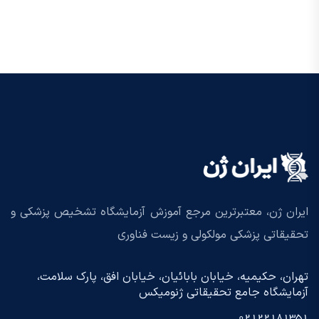
ایران ژن، معتبرترین مرجع آموزش آزمایشگاه تشخیص پزشکی و
تحقیقاتی پزشکی مولکولی و زیست فناوری
تهران، حکیمیه، خیابان بابائیان، خیابان افق، پارک سلامت،
آزمایشگاه جامع تحقیقاتی ژنومیکس
02122181351