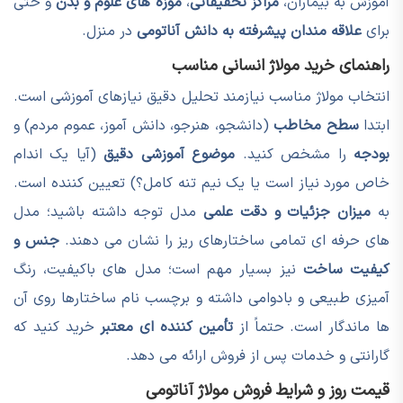
آموزش به بیماران،
مراکز تحقیقاتی
،
موزه های علوم و بدن
و حتی
برای
علاقه مندان پیشرفته به دانش آناتومی
در منزل.
راهنمای خرید مولاژ انسانی مناسب
انتخاب مولاژ مناسب نیازمند تحلیل دقیق نیازهای آموزشی است.
ابتدا
سطح مخاطب
(دانشجو، هنرجو، دانش آموز، عموم مردم) و
بودجه
را مشخص کنید.
موضوع آموزشی دقیق
(آیا یک اندام
خاص مورد نیاز است یا یک نیم تنه کامل؟) تعیین کننده است.
به
میزان جزئیات و دقت علمی
مدل توجه داشته باشید؛ مدل
های حرفه ای تمامی ساختارهای ریز را نشان می دهند.
جنس و
کیفیت ساخت
نیز بسیار مهم است؛ مدل های باکیفیت، رنگ
آمیزی طبیعی و بادوامی داشته و برچسب نام ساختارها روی آن
ها ماندگار است. حتماً از
تأمین کننده ای معتبر
خرید کنید که
گارانتی و خدمات پس از فروش ارائه می دهد.
قیمت روز و شرایط فروش مولاژ آناتومی