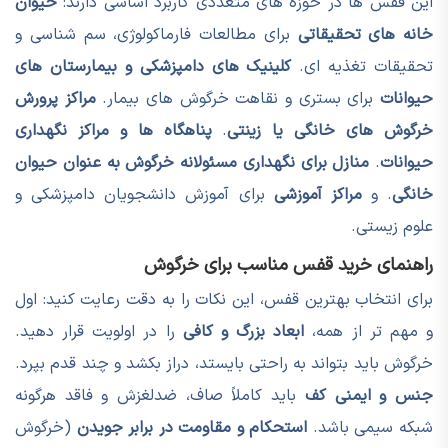
این قفس ها در حوزه های متعددی کاربرد اساسی دارند:
حیوان
خانه های تحقیقاتی
برای مطالعات فارماکولوژی، سم شناسی و
تحقیقات تغذیه ای.
کلینیک های دامپزشکی و بیمارستان های
حیوانات
برای بستری و نقاهت خرگوش های بیمار.
مراکز پرورش
خرگوش های خانگی یا زینتی
.
پناهگاه ها و مراکز نگهداری
حیوانات
.
منازل برای نگهداری مسئولانه خرگوش به عنوان حیوان
خانگی
. و
مراکز آموزشی
برای آموزش دانشجویان دامپزشکی و
علوم زیستی.
راهنمای خرید قفس مناسب برای خرگوش
برای انتخاب بهترین قفس، این نکات را به دقت رعایت کنید: اول
و مهم تر از همه،
ابعاد بزرگ و کافی
را در اولویت قرار دهید.
خرگوش باید بتواند به راحتی بایستد، دراز بکشد و چند قدم بپرد.
جنس و ایمنی کف
باید کاملاً صاف، ضدلغزش و فاقد هرگونه
شبکه سیمی باشد.
استحکام و مقاومت در برابر جویدن
(خرگوش