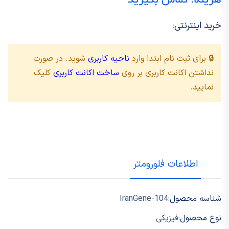
هزینه: تماس بگیرید
خرید اینترنتی:
🔒 برای ثبت نام ابتدا وارد
ناحیه کاربری
شوید. در صورت
نداشتن اکانت کاربری بر روی
ساخت اکانت کاربری
کلیک
نمایید.
اطلاعات فلورومتر
شناسه محصول:
IranGene-104
نوع محصول:
فیزیکی