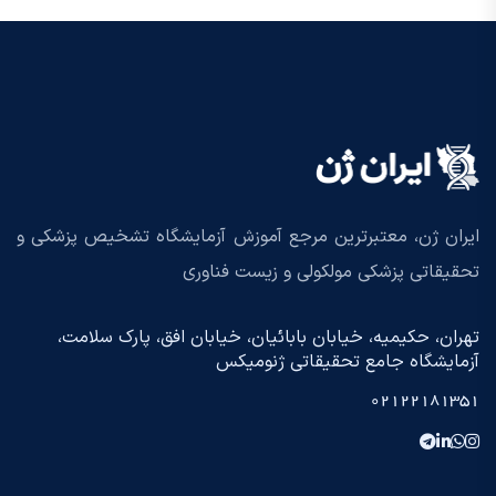
ایران ژن، معتبرترین مرجع آموزش آزمایشگاه تشخیص پزشکی و
تحقیقاتی پزشکی مولکولی و زیست فناوری
تهران، حکیمیه، خیابان بابائیان، خیابان افق، پارک سلامت،
آزمایشگاه جامع تحقیقاتی ژنومیکس
02122181351