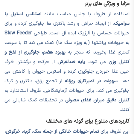
مزایا و ویژگی های برتر
استفاده از ظروف با جنس مناسب مانند
استنلس استیل یا
سرامیک
، از ایجاد خراش و رشد باکتری ها جلوگیری کرده و برای
حیوانات حساس یا آلرژیک ایده آل است. طراحی
Slow Feeder
به حیوانات پراشتها (به ویژه سگ ها) کمک می کند تا با سرعت
کمتری غذا بخورند، که منجر به
بهبود هضم، جلوگیری از نفخ و
کنترل وزن
می شود.
پایه ضدلغزش
از حرکت و برگشتن ظرف
حین غذا خوردن جلوگیری کرده و استرس حیوان را کاهش می
دهد.
سهولت در تمیزکاری روزانه
از تجمع بزاق، باکتری و کپک
جلوگیری می کند. برای حیوانات آزمایشگاهی، ظروف استاندارد به
کنترل دقیق میزان غذای مصرفی
در تحقیقات کمک شایانی می
کنند.
کاربردهای متنوع برای گونه های مختلف
این ظروف برای
تمام حیوانات خانگی از جمله سگ، گربه، خرگوش،