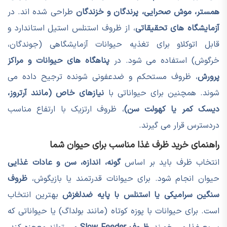
همستر، موش صحرایی، پرندگان و خزندگان
طراحی شده اند. در
آزمایشگاه های تحقیقاتی
، از ظروف استنلس استیل استاندارد و
قابل اتوکلاو برای تغذیه حیوانات آزمایشگاهی (جوندگان،
خرگوش) استفاده می شود. در
پناهگاه های حیوانات و مراکز
پرورش
، ظروف مستحکم و ضدعفونی شونده ترجیح داده می
شوند. همچنین برای حیواناتی با
نیازهای خاص (مانند آرتروز،
دیسک کمر یا کهولت سن)
، ظروف ارتزیک با ارتفاع مناسب
دردسترس قرار می گیرند.
راهنمای خرید ظرف غذا مناسب برای حیوان شما
انتخاب ظرف باید بر اساس
گونه، اندازه، سن و عادات غذایی
حیوان انجام شود. برای حیوانات قدرتمند یا بازیگوش،
ظروف
سنگین سرامیکی یا استنلس با پایه ضدلغزش
بهترین انتخاب
است. برای حیوانات با پوزه کوتاه (مانند بولداگ) یا حیواناتی که