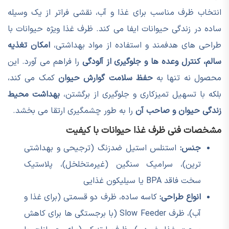
انتخاب ظرف مناسب برای غذا و آب، نقشی فراتر از یک وسیله
ساده در زندگی حیوانات ایفا می کند. ظرف غذا ویژه حیوانات با
طراحی های هدفمند و استفاده از مواد بهداشتی،
امکان تغذیه
سالم، کنترل وعده ها و جلوگیری از آلودگی
را فراهم می آورد. این
محصول نه تنها به
حفظ سلامت گوارش حیوان
کمک می کند،
بلکه با تسهیل تمیزکاری و جلوگیری از برگشتن،
بهداشت محیط
زندگی حیوان و صاحب آن
را به طور چشمگیری ارتقا می بخشد.
مشخصات فنی ظرف غذا حیوانات با کیفیت
جنس:
استنلس استیل ضدزنگ (ترجیحی و بهداشتی
ترین)، سرامیک سنگین (غیرمتخلخل)، پلاستیک
سخت فاقد BPA یا سیلیکون غذایی
انواع طراحی:
کاسه ساده، ظرف دو قسمتی (برای غذا و
آب)، ظرف Slow Feeder (با برجستگی ها برای کاهش