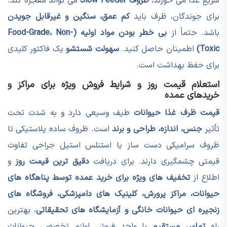
سریع غذا می خورند،
ظروف Slow Feeder
می تواند معجزه کند.
برای جوندگان، ظرف باید
کم عمق، سنگین و غیرقابل جویدن
باشد. حتماً از
بی خطر بودن مواد اولیه (Food-Grade، Non-
Toxic)
اطمینان حاصل کنید.
سهولت شستشو
یک فاکتور کلیدی
برای حفظ بهداشت است.
استعلام قیمت روز و شرایط فروش ویژه برای مراکز و
خریدهای عمده
قیمت ظرف غذا حیوانات
طیف وسیعی دارد و به شدت تحت
تأثیر
جنس، اندازه، طراحی و برند
است. ظروف ساده پلاستیکی تا
ظروف سرامیکی دست ساز یا استنلس استیل جراحی تفاوت
قیمتی چشمگیری دارند. برای دریافت
دقیق ترین قیمت روز
و
اطلاع از
تخفیف های ویژه برای خرید عمده توسط پناهگاه های
حیوانات، مراکز پرورش، کلینیک های دامپزشکی، فروشگاه های
زنجیره ای حیوانات خانگی و آزمایشگاه های تحقیقاتی
، بهترین
راه
تماس مستقیم
با واحد فروش لوازم تخصصی حیوانات