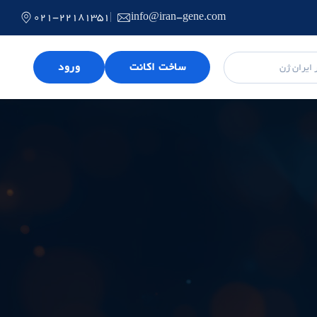
021-22181351
info@iran-gene.com
ساخت اکانت
ورود