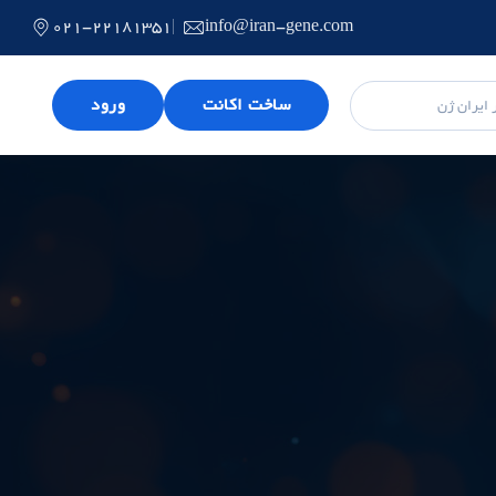
021-22181351
info@iran-gene.com
ساخت اکانت
ورود