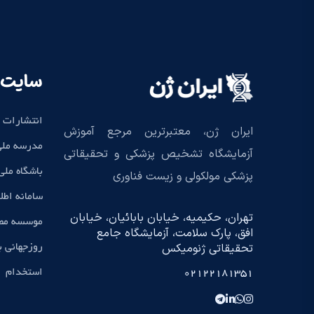
سایت 
انتشارات 
ایران ژن، معتبرترین مرجع آموزش
مدرسه ملی
آزمایشگاه تشخیص پزشکی و تحقیقاتی
باشگاه مل
پزشکی مولکولی و زیست فناوری
سامانه اطل
تهران، حکیمیه، خیابان بابائیان، خیابان
موسسه مطا
افق، پارک سلامت، آزمایشگاه جامع
تحقیقاتی ژنومیکس
روزجهانی 
استخدام
02122181351