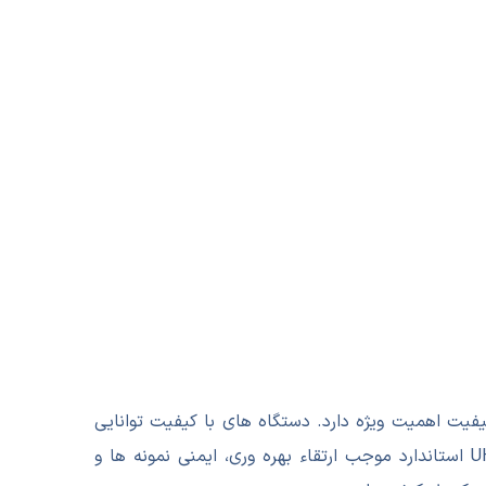
یفیت اهمیت ویژه دارد. دستگاه های با کیفیت توانایی
جداسازی دقیق، آنالیز کمی و کیفی، کاهش خطای انسانی و افزایش تکرارپذیری نتایج را فراهم می کنند. استفاده از UHPLC استاندارد موجب ارتقاء بهره وری، ایمنی نمونه ها و