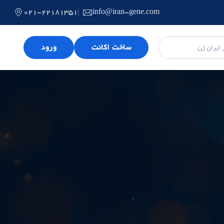
021-22181351
info@iran-gene.com
ساخت اکانت
ورود