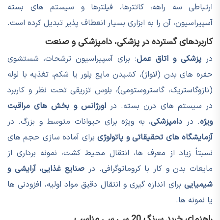
ارتباطی سه راهه، کاتترها، فیلترها و سیستم های بسته
آسپیراسیون، آن را به ابزاری بسیار انعطاف پذیر تبدیل کرده است.
کاربردهای گسترده در پزشکی، دامپزشکی و صنعت
در
پزشکی و اتاق عمل
: برای آسپیراسیون ترشحات، شستشوی
حفره های بدن (لاواژ)، کشیدن مایع پلور یا شکم، تغذیه با لوله
(نازوگاستریک، گاستروستومی)، بلوس تزریقی تحت نظر و کاربرد
در سیستم های درن بسته. در
اورژانس و بخش های مراقبت
ویژه
. در
دامپزشکی
، به ویژه برای حیوانات متوسط و بزرگ. در
آزمایشگاه های تحقیقاتی و پاتولوژی
برای آماده سازی حجم های
نسبتاً زیاد از معرف ها، انتقال محیط کشت، نمونه برداری از
مایعات بدن و کار با کروماتوگرافی. در
صنایع غذایی، آرایشی و
شیمیایی
برای اندازه گیری و انتقال دقیق مواد اولیه، افزودنی ها
یا نمونه ها.
راهنمای خرید سرنگ 20 سی سی مناسب