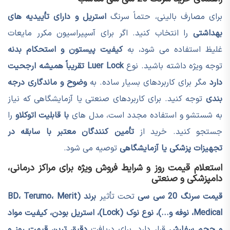
برای مصارف بالینی، حتماً سرنگ
استریل و دارای تأییدیه های
بهداشتی
را انتخاب کنید. اگر برای آسپیراسیون مکرر مایعات
غلیظ استفاده می شود، به
کیفیت پیستون و استحکام بدنه
توجه ویژه داشته باشید. نوع
Luer Lock تقریباً همیشه ارجحیت
دارد
مگر برای کاربردهای بسیار ساده. به
وضوح و ماندگاری درجه
بندی
توجه کنید. برای کاربردهای صنعتی یا آزمایشگاهی که نیاز
به شستشو و استفاده مجدد است، مدل های
با قابلیت اتوکلاو
را
جستجو کنید. خرید از
تأمین کنندگان معتبر با سابقه در
تجهیزات پزشکی یا آزمایشگاهی
توصیه می شود.
استعلام قیمت روز و شرایط فروش ویژه برای مراکز درمانی،
دامپزشکی و صنعتی
قیمت سرنگ 20 سی سی
تحت تأثیر
برند (BD، Terumo، Merit
Medical، نوفه و...)، نوع نوک (Lock)، استریل بودن، کیفیت مواد
و حجم سفارش
قرار دارد. برای دریافت
دقیق ترین قیمت روز و