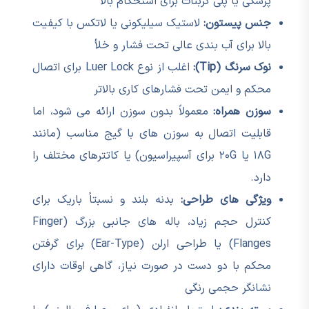
پزشکی یا پلی کربنات برای استحکام بالا
جنس پیستون:
لاستیک سیلیکونی یا لاتکس با کیفیت
بالا برای آب بندی عالی تحت فشار و خلأ
نوک سرنگ (Tip):
اغلب از نوع Luer Lock برای اتصال
محکم و ایمن تحت فشارهای کاری بالاتر
سوزن همراه:
معمولاً بدون سوزن ارائه می شود، اما
قابلیت اتصال به سوزن های با گیج مناسب (مانند
۱۸G یا ۲۰G برای آسپیراسیون) یا کاتترهای مختلف را
دارد.
ویژگی های طراحی:
بدنه بلند و نسبتاً باریک برای
کنترل حجم زیاد، باله های جانبی بزرگ (Finger
Flanges) یا طراحی ارلن (Ear-Type) برای گرفتن
محکم با دو دست در صورت نیاز، گاهی اوقات دارای
نشانگر حجمی رنگی