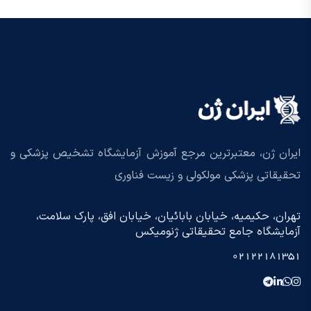
ایران ژن، معتبرترین مرجع آموزش آزمایشگاه تشخیص پزشکی و
تحقیقاتی پزشکی مولکولی و زیست فناوری
تهران، حکیمیه، خیابان بابائیان، خیابان افق، پارک سلامت،
آزمایشگاه جامع تحقیقاتی ژنومیکس
02122181351