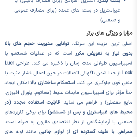
بسته بندی:
استریل انفرادی (برای مصارف بالینی) یا
غیراستریل در بسته های عمده (برای مصارف عمومی
و صنعتی)
مزایا و ویژگی های برتر
اصلی ترین مزیت این سرنگ،
توانایی مدیریت حجم های بالا
بدون نیاز به تعویض مکرر
است که در عملیات شستشو یا
آسپیراسیون طولانی مدت زمان را ذخیره می کند. طراحی
Luer
Lock
از جدا شدن ناگهانی اتصالات در حین اعمال فشار مثبت یا
منفی قوی جلوگیری می کند.
استحکام ساختاری بالا
امکان ایجاد
خلأ مؤثر برای آسپیراسیون مایعات غلیظ (هماتوم، پلورال افیوژن،
مایع مفصلی) را فراهم می نماید.
قابلیت استفاده مجدد (در
محیط های غیراستریل و پس از شستشو)
برای برخی کاربردهای
صنعتی یا آزمایشگاهی از نظر اقتصادی مقرون به صرفه است.
همراهی با طیف گسترده ای از لوازم جانبی
مانند لوله های