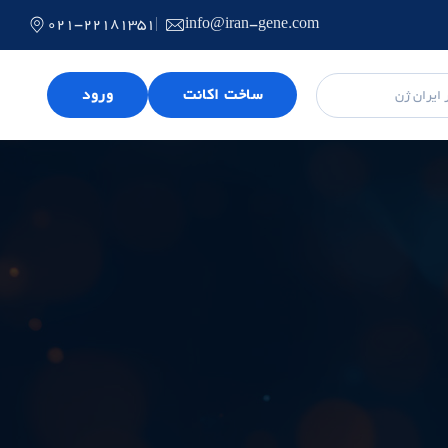
021-22181351
info@iran-gene.com
ساخت اکانت
ورود