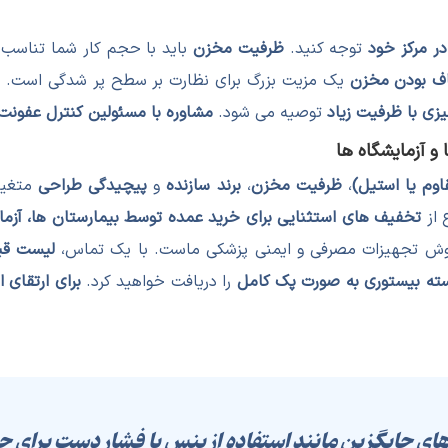
در مرکز خود
توجه کنید.
ظرفیت مخزن
باید با حجم کار شما تناسب د
ف بودن مخزن
یک مزیت بزرگ برای نظارت بر سطح پر شدگی است. 
یزی با ظرفیت زیاد
توصیه می شود.
مشاوره با مسئولین کنترل عفونت ی
و آزمایشگاه ها
وم یا استیل)
،
ظرفیت مخزن
،
برند سازنده
و
پیچیدگی طراحی
متغیر
 از
تخفیف های استثنایی برای خرید عمده توسط بیمارستان ها، آزما
وش تجهیزات مصرفی و ایمنی پزشکی ماست. با یک تماس،
لیست قی
 دسته بیستوری به صورت پک کامل
را دریافت خواهید کرد.
برای ارتقای 
های جایگزین مانند استفاده از پنس یا فشار دست برای جد