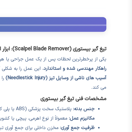
تیغ گیر بیستوری (Scalpel Blade Remover): ابزار ایمن و ضروری برای جداسازی و دفع تیغ های جراحی
یکی از پرخطرترین لحظات پس از یک عمل جراحی یا هر پ
راهکار مهندسی شده و استاندارد
، این عمل را به شکلی
آسیب های ناشی از وسایل تیز (Needlestick Injury)
را 
می کند.
مشخصات فنی تیغ گیر بیستوری
جنس بدنه:
پلاستیک سخت پزشکی (ABS یا پلی کربنات) مقاوم به ضربه یا استیل ضدزنگ
مکانیزم عمل:
معمولاً از نوع اهرمی، پیچی یا کشوی
ظرفیت جمع آوری:
مخزن داخلی برای جمع آوری تیغه های