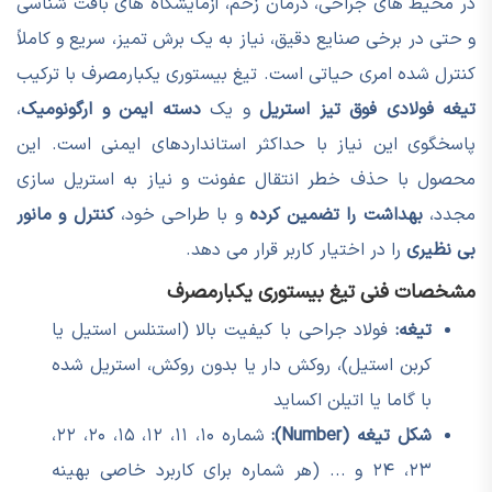
در محیط های جراحی، درمان زخم، آزمایشگاه های بافت شناسی
و حتی در برخی صنایع دقیق، نیاز به یک برش تمیز، سریع و کاملاً
کنترل شده امری حیاتی است. تیغ بیستوری یکبارمصرف با ترکیب
تیغه فولادی فوق تیز استریل
و یک
دسته ایمن و ارگونومیک
،
پاسخگوی این نیاز با حداکثر استانداردهای ایمنی است. این
محصول با حذف خطر انتقال عفونت و نیاز به استریل سازی
مجدد،
بهداشت را تضمین کرده
و با طراحی خود،
کنترل و مانور
بی نظیری
را در اختیار کاربر قرار می دهد.
مشخصات فنی تیغ بیستوری یکبارمصرف
تیغه:
فولاد جراحی با کیفیت بالا (استنلس استیل یا
کربن استیل)، روکش دار یا بدون روکش، استریل شده
با گاما یا اتیلن اکساید
شکل تیغه (Number):
شماره ۱۰، ۱۱، ۱۲، ۱۵، ۲۰، ۲۲،
۲۳، ۲۴ و ... (هر شماره برای کاربرد خاصی بهینه