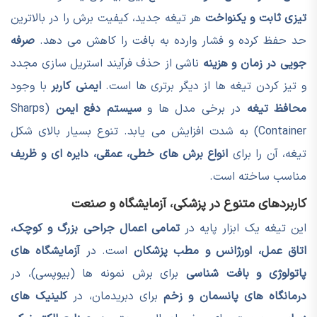
تیزی ثابت و یکنواخت
هر تیغه جدید، کیفیت برش را در بالاترین
حد حفظ کرده و فشار وارده به بافت را کاهش می دهد.
صرفه
جویی در زمان و هزینه
ناشی از حذف فرآیند استریل سازی مجدد
و تیز کردن تیغه ها از دیگر برتری ها است.
ایمنی کاربر
با وجود
محافظ تیغه
در برخی مدل ها و
سیستم دفع ایمن
(Sharps
Container) به شدت افزایش می یابد. تنوع بسیار بالای شکل
تیغه، آن را برای
انواع برش های خطی، عمقی، دایره ای و ظریف
مناسب ساخته است.
کاربردهای متنوع در پزشکی، آزمایشگاه و صنعت
این تیغه یک ابزار پایه در
تمامی اعمال جراحی بزرگ و کوچک،
اتاق عمل، اورژانس و مطب پزشکان
است. در
آزمایشگاه های
پاتولوژی و بافت شناسی
برای برش نمونه ها (بیوپسی)، در
درمانگاه های پانسمان و زخم
برای دبریدمان، در
کلینیک های