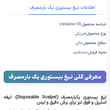
اطلاعات تیغ بیستوری یک بارمصرف
شناسه محصول:
IranGene-59
نوع محصول:
فیزیکی
سطح محصول:
عالی
نحوه فروش:
مستقیم
معرفی کلی تیغ بیستوری یک بارمصرف
تیغ بیستوری یکبارمصرف (Disposable Scalpel): تیغه
استریل و فوق تیز برای برش دقیق و ایمن