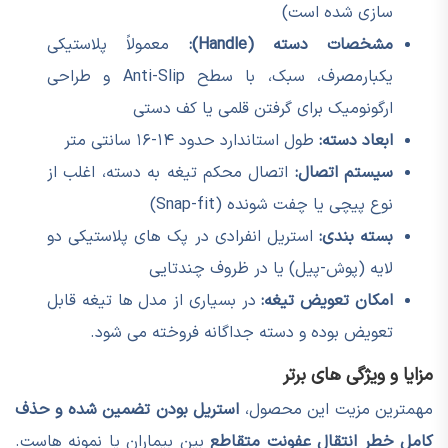
سازی شده است)
مشخصات دسته (Handle):
معمولاً پلاستیکی
یکبارمصرف، سبک، با سطح Anti-Slip و طراحی
ارگونومیک برای گرفتن قلمی یا کف دستی
ابعاد دسته:
طول استاندارد حدود ۱۴-۱۶ سانتی متر
سیستم اتصال:
اتصال محکم تیغه به دسته، اغلب از
نوع پیچی یا چفت شونده (Snap-fit)
بسته بندی:
استریل انفرادی در پک های پلاستیکی دو
لایه (پوش-پیل) یا در ظروف چندتایی
امکان تعویض تیغه:
در بسیاری از مدل ها تیغه قابل
تعویض بوده و دسته جداگانه فروخته می شود.
مزایا و ویژگی های برتر
مهمترین مزیت این محصول،
استریل بودن تضمین شده و حذف
کامل خطر انتقال عفونت متقاطع
بین بیماران یا نمونه هاست.