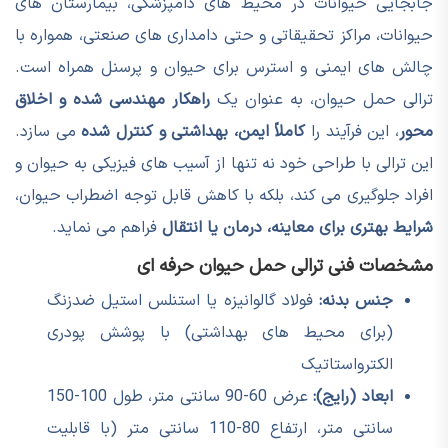
جابجایی حیوانات در محیط های دامپزشکی، بیمارستان های
حیوانات، مراکز تحقیقاتی و حتی دامداری های صنعتی، همواره با
چالش های ایمنی و استرس برای حیوان و پرسنل همراه است.
ترالی حمل حیوان، به عنوان یک
راهکار مهندسی شده و اخلاق
محور
، این فرآیند را
کاملاً ایمن، بهداشتی و کنترل شده
می سازد.
این ترالی با طراحی خود نه تنها از آسیب های فیزیکی به حیوان و
افراد جلوگیری می کند، بلکه با کاهش قابل توجه اضطراب حیوان،
شرایط بهتری برای معاینه، درمان یا انتقال
فراهم می نماید.
مشخصات فنی ترالی حمل حیوان حرفه ای
جنس بدنه:
فولاد گالوانیزه یا استنلس استیل ضدزنگ
(برای محیط های بهداشتی) با پوشش پودری
الکترواستاتیک
ابعاد (رایج):
عرض 60-90 سانتی متر، طول 100-150
سانتی متر، ارتفاع 80-110 سانتی متر (با قابلیت