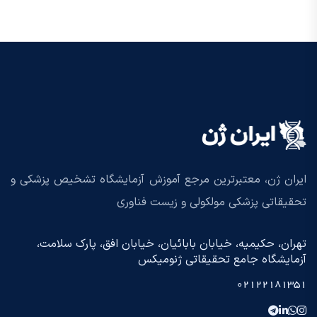
ایران ژن، معتبرترین مرجع آموزش آزمایشگاه تشخیص پزشکی و
تحقیقاتی پزشکی مولکولی و زیست فناوری
تهران، حکیمیه، خیابان بابائیان، خیابان افق، پارک سلامت،
آزمایشگاه جامع تحقیقاتی ژنومیکس
02122181351