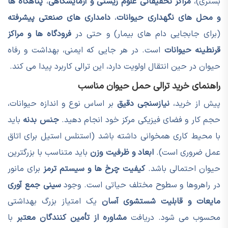
بستری)،
مراکز تحقیقاتی علوم زیستی و آزمایشگاهی
،
پناهگاه ها
و محل های نگهداری حیوانات
،
دامداری های صنعتی پیشرفته
(برای جابجایی دام های بیمار) و حتی در
فرودگاه ها و مراکز
قرنطینه حیوانات
است. در هر جایی که ایمنی، بهداشت و رفاه
حیوان در حین انتقال اولویت دارد، این ترالی کاربرد پیدا می کند.
راهنمای خرید ترالی حمل حیوان مناسب
پیش از خرید،
نیازسنجی دقیق
بر اساس نوع و اندازه حیوانات،
حجم کار و فضای فیزیکی مرکز خود انجام دهید.
جنس بدنه
باید
با محیط کاری همخوانی داشته باشد (استنلس استیل برای اتاق
عمل ضروری است).
ابعاد و ظرفیت وزن
باید متناسب با بزرگترین
حیوان احتمالی باشد.
کیفیت چرخ ها و سیستم ترمز
برای مانور
در راهروها و سطوح مختلف حیاتی است. وجود
سینی جمع آوری
مایعات و قابلیت شستشوی آسان
یک امتیاز بزرگ بهداشتی
محسوب می شود. دریافت
مشاوره از تأمین کنندگان معتبر
با