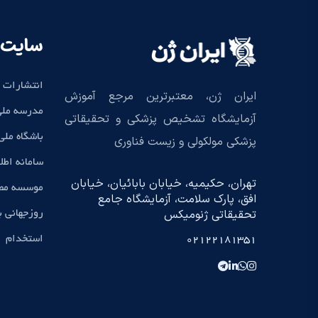
سایت 
انتشارات 
ایران ژن، معتبرترین مرجع آموزش
مدرسه ملی
آزمایشگاه تشخیص پزشکی و تحقیقاتی
باشگاه مل
پزشکی مولکولی و زیست فناوری
سامانه اطل
تهران، حکیمیه، خیابان بابائیان، خیابان
موسسه مطا
افق، پارک سلامت، آزمایشگاه جامع
تحقیقاتی ژنومیکس
روزجهانی 
استخدام
02122181351