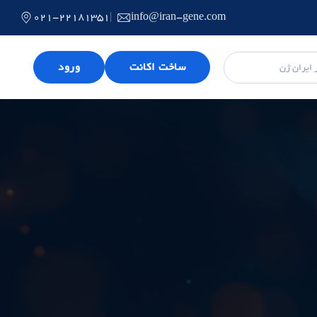
021-22181351
info@iran-gene.com
ساخت اکانت
ورود