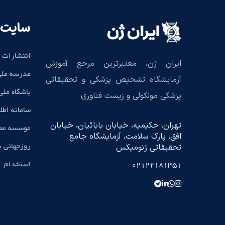
سایت 
انتشارات 
ایران ژن، معتبرترین مرجع آموزش
مدرسه ملی
آزمایشگاه تشخیص پزشکی و تحقیقاتی
باشگاه مل
پزشکی مولکولی و زیست فناوری
سامانه اطل
تهران، حکیمیه، خیابان بابائیان، خیابان
موسسه مطا
افق، پارک سلامت، آزمایشگاه جامع
تحقیقاتی ژنومیکس
روزجهانی 
استخدام
02122181351