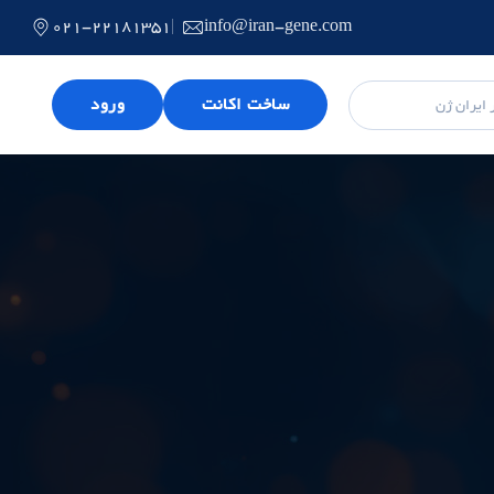
021-22181351
info@iran-gene.com
ساخت اکانت
ورود