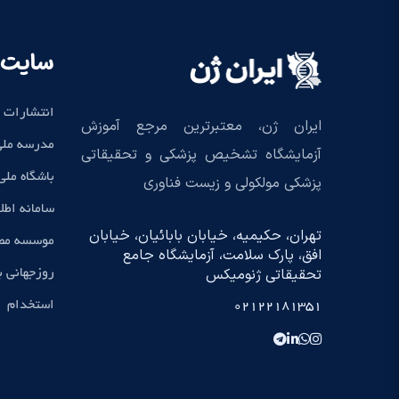
سایت 
انتشارات 
ایران ژن، معتبرترین مرجع آموزش
مدرسه ملی
آزمایشگاه تشخیص پزشکی و تحقیقاتی
باشگاه مل
پزشکی مولکولی و زیست فناوری
سامانه اطل
تهران، حکیمیه، خیابان بابائیان، خیابان
موسسه مطا
افق، پارک سلامت، آزمایشگاه جامع
تحقیقاتی ژنومیکس
روزجهانی 
استخدام
02122181351