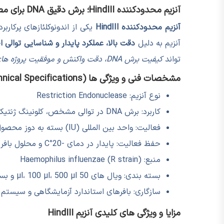
آنزیم محدودکننده HindIII؛ برش دقیق DNA برای مطالعات مولکولی
آنزیم محدودکننده HindIII
یکی از اندونوکلئازهای پرکا
آنزیم به دلیل
دقت بالا، عملکرد پایدار و شناسایی توالی
تواند
کیفیت برش DNA، دقت واکنش و موفقیت پروژه های مولکولی
مشخصات فنی و ویژگی ها (Technical Specifications)
نوع آنزیم: Restriction Endonuclease
کاربرد: برش DNA در توالی مشخص، کلونینگ ژنتیکی، آنالیز ژنوم
فعالیت: واحد بین المللی (IU) بسته به دوز محصول
حفظ فعالیت: پایدار در دمای -20°C و محلول بافر مخصوص
منبع: Haemophilus influenzae (R strain)
بسته بندی: ویال های 50 µl، 100 µl، 500 µl و بسته بندی سفارشی
سازگاری: بافرهای استاندارد آزمایشگاهی و سیستم 
مزایا و ویژگی های کلیدی آنزیم HindIII