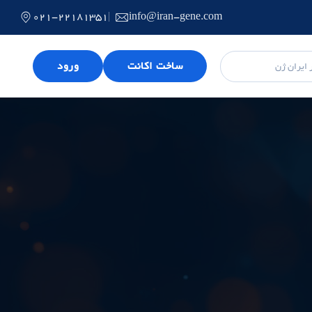
021-22181351
info@iran-gene.com
ساخت اکانت
ورود