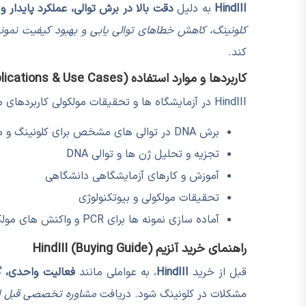
HindIII
به دلیل
دقت بالا در برش توالی، عملکرد پایدار
کلونینگ، کاهش خطاهای توالی یابی و بهبود کیفیت نمونه
کند.
کاربردها و موارد استفاده (Applications & Use Cases)
HindIII در آزمایشگاه ها و تحقیقات مولکولی کاربردهای متنوعی دارد، از جمله:
برش DNA در توالی های مشخص برای کلونینگ و مهندسی ژنتیک
تجزیه و تحلیل ژن ها و توالی DNA
آموزش و کارهای آزمایشگاهی دانشگاهی
تحقیقات مولکولی و بیوتکنولوژی
آماده سازی نمونه ها برای PCR و واکنش های مولکولی دیگر
راهنمای خرید آنزیم HindIII (Buying Guide)
قبل از خرید
HindIII
، به عواملی مانند
فعالیت واحدی، گر
مشکلات در کلونینگ شود. دریافت
مشاوره تخصصی قبل از