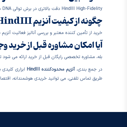
HindIII High-Fidelity دقت بالاتری در برش توالی DNA دارد و برای مطالعات حساس و کلونینگ دقیق مناسب است.
چگونه از کیفیت آنزیم HindIII اطمینان حاصل کنیم؟
خرید از تأمین کننده معتبر و بررسی آنالیز فعالیت آنز
آیا امکان مشاوره قبل از خرید وج
بله، مشاوره تخصصی رایگان قبل از خرید ارائه می شود ت
در جمع بندی،
آنزیم محدودکننده HindIII
طریق تماس تلفنی، می توانید خریدی هوشمندانه، اقتصا