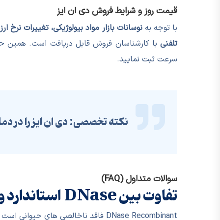
قیمت روز و شرایط فروش دی ان ایز
با توجه به
نوسانات بازار مواد بیولوژیکی، تغییرات نرخ ا
تلفنی
با کارشناسان فروش قابل دریافت است. همین حا
سرعت ثبت نمایید.
نکته تخصصی:
دی ان ایز را در دمای -20°C و در محلول بافر مخصوص نگهداری کنید تا فعالیت و پا
سوالات متداول (FAQ)
تفاوت بین DNase استاندارد و Recombinant چیست؟
DNase Recombinant فاقد ناخالصی های حیوانی است و برای مطالعات حساس و واکنش های مولکولی دقیق تر مناسب می باشد.