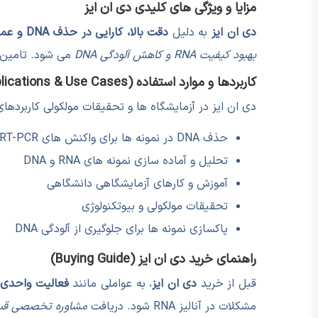
مزایا و ویژگی های کلیدی دی ان ایز
دی ان ایز
به دلیل
دقت بالا، کارایی در حذف DNA و عملکرد پایدار
بهبود کیفیت RNA و کاهش آلودگی DNA
می شود. تامین پ
کاربردها و موارد استفاده (Applications & Use Cases)
دی ان ایز در آزمایشگاه ها و تحقیقات مولکولی کاربردهای
حذف DNA در نمونه ها برای واکنش های RT-PCR و RNA-seq
تحلیل و آماده سازی نمونه های RNA و DNA
آموزش و کارهای آزمایشگاهی دانشگاهی
تحقیقات مولکولی و بیوتکنولوژی
پاکسازی نمونه ها برای جلوگیری از آلودگی DNA
راهنمای خرید دی ان ایز (Buying Guide)
قبل از خرید
دی ان ایز
، به عواملی مانند
فعالیت واحدی، 
مشکلات در آنالیز RNA شود. دریافت
مشاوره تخصصی قبل