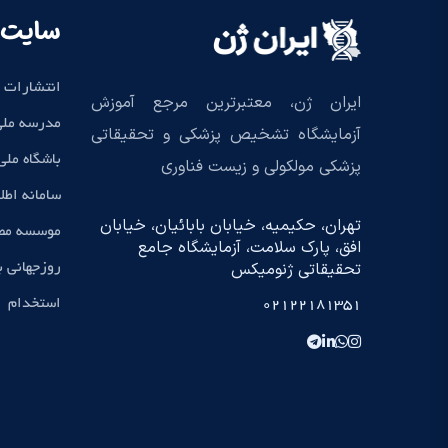
سایت 
انتشارات 
ایران ژن، معتبرترین مرجع آموزش
مدرسه ملی
آزمایشگاه تشخیص پزشکی و تحقیقاتی
باشگاه مل
پزشکی مولکولی و زیست فناوری
سامانه اطل
تهران، حکیمیه، خیابان بابائیان، خیابان
موسسه مطا
افق، پارک سلامت، آزمایشگاه جامع
تحقیقاتی ژنومیکس
روزجهانی 
استخدام
02122181351