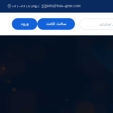
021-22181351
info@iran-gene.com
ساخت اکانت
ورود