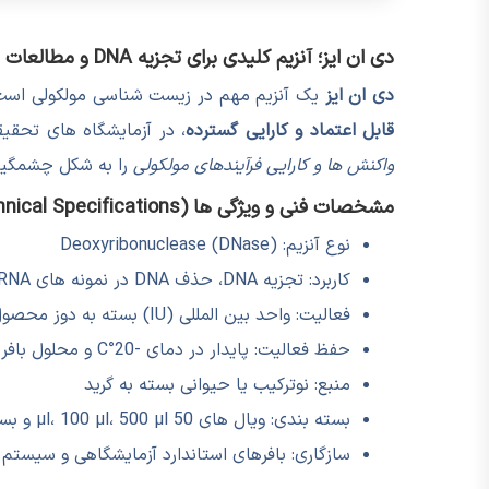
دی ان ایز؛ آنزیم کلیدی برای تجزیه DNA و مطالعات مولکولی
دی ان ایز
یک آنزیم مهم در زیست شناسی مولکولی اس
قابل اعتماد و کارایی گسترده
، در آزمایشگاه های تحقی
واکنش ها و کارایی فرآیندهای مولکولی
را به شکل چشمگیر
مشخصات فنی و ویژگی ها (Technical Specifications)
نوع آنزیم: Deoxyribonuclease (DNase)
کاربرد: تجزیه DNA، حذف DNA در نمونه های RNA، آماده سازی نمونه ها برای واکنش های مولکولی
فعالیت: واحد بین المللی (IU) بسته به دوز محصول
حفظ فعالیت: پایدار در دمای -20°C و محلول بافر مخصوص
منبع: نوترکیب یا حیوانی بسته به گرید
بسته بندی: ویال های 50 µl، 100 µl، 500 µl و بسته بندی سفارشی
سازگاری: بافرهای استاندارد آزمایشگاهی و سیستم 