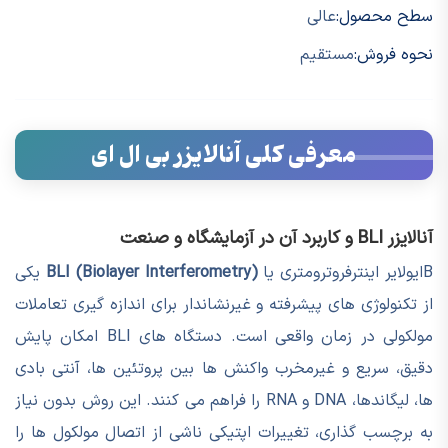
سطح محصول:
عالی
نحوه فروش:
مستقیم
معرفی کلی آنالایزر بی ال ای
آنالایزر BLI و کاربرد آن در آزمایشگاه و صنعت
Bایولایر اینترفروترومتری یا
BLI (Biolayer Interferometry)
یکی
از تکنولوژی های پیشرفته و غیرنشاندار برای اندازه گیری تعاملات
مولکولی در زمان واقعی است. دستگاه های BLI امکان پایش
دقیق، سریع و غیرمخرب واکنش ها بین پروتئین ها، آنتی بادی
ها، لیگاندها، DNA و RNA را فراهم می کنند. این روش بدون نیاز
به برچسب گذاری، تغییرات اپتیکی ناشی از اتصال مولکول ها را