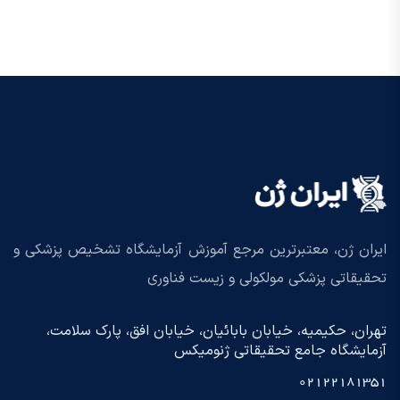
ایران ژن، معتبرترین مرجع آموزش آزمایشگاه تشخیص پزشکی و
تحقیقاتی پزشکی مولکولی و زیست فناوری
تهران، حکیمیه، خیابان بابائیان، خیابان افق، پارک سلامت،
آزمایشگاه جامع تحقیقاتی ژنومیکس
02122181351